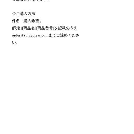
◇ご購入方法
件名「購入希望」
[氏名][商品名][商品番号]を記載のうえ
order@spraydress.comまでご連絡くださ
い。
お支払い方法のご案内をメールにてご案
内いたします。
ペイントレオタードについて
当店では職人が一つ一つ手描きでペイ
トルソーサイズ
ントをしています。専用の塗料を使用
しておりますのでお家でのお洗濯が可
トルソー：9号
能です。
バスト：86cm
洗濯方法は
こちら
を参考にしてくださ
ウエスト：58cm
い。
ヒップ：83cm
お問い合わせ
アームホール：42cm
order@spraydress.com