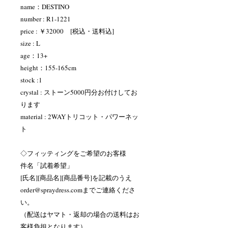
name：DESTINO
number : R1-1221
price : ￥32000 [税込・送料込]
size : L
age：13+
height：155-165cm
stock :1
crystal : ストーン5000円分お付けしてお
ります
material : 2WAYトリコット・パワーネッ
ト
◇フィッティングをご希望のお客様
件名「試着希望」
[氏名][商品名][商品番号]を記載のうえ
order@spraydress.comまでご連絡くださ
い。
（配送はヤマト・返却の場合の送料はお
客様負担となります）