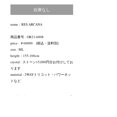
格
在庫なし
name：RES ARCANA
商品番号 : OR21-6008
price : ￥60000 [税込・送料別]
size : ML
height：155-160cm
crystal : ストーン15,000円分お付けしてお
ります
material : 2WAYトリコット・パワーネッ
トなど
ペイントについて
当店では職人が一つ一つ手描きでペイ
トルソーサイズについて
ントをしています。専用の塗料を使用