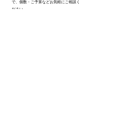
で、個数・ご予算などお気軽にご相談く
ださい。
◇フィッティングをご希望のお客様はご
相談ください。
（配送はヤマト・返却の場合の送料はお
客様負担となります）
お問い合わせ
order@spraydress.com
営業時間 平日11:0〜16:00
お気軽にお問い合わせください。