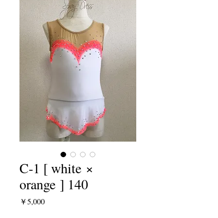
C-1 [ white ×
orange ] 140
価
￥5,000
格